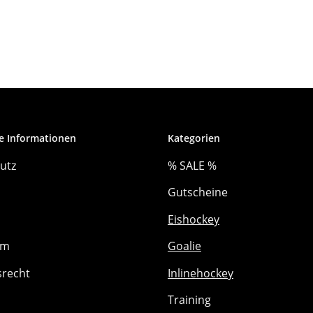
e Informationen
Kategorien
utz
% SALE %
Gutscheine
Eishockey
um
Goalie
srecht
Inlinehockey
Training