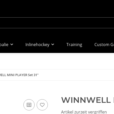
oalie
Inlinehockey
Training
Custom Go
LL MINI PLAYER Set 31"
WINNWELL M
Artikel zurzeit vergriffen