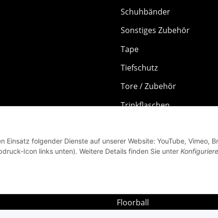
Schuhbänder
Sonstiges Zubehör
Tape
Tiefschutz
Tore / Zubehör
Trinkflaschen
Zahnschutz
den Einsatz folgender Dienste auf unserer Website: YouTube, Vimeo, B
Textilien
bdruck-Icon links unten). Weitere Details finden Sie unter
Konfigurier
NHL
Schleifmaschinen
Floorball