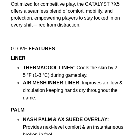
Optimized for competitive play, the CATALYST 7X5 
offers a seamless blend of comfort, mobility, and 
protection, empowering players to stay locked in on 
every shift—free from distraction.
GLOVE 
FEATURES 
LINER
THERMACOOL LINER:
 Cools the skin by 2 – 
5 °F (1-3 °C) during gameplay. 
AIR MESH INNER LINER:
 Improves air flow & 
circulation keeping hands dry throughout the 
game.
PALM
NASH PALM & AX SUEDE OVERLAY: 
P
rovides next-level comfort & an instantaneous 
broken-in feel.