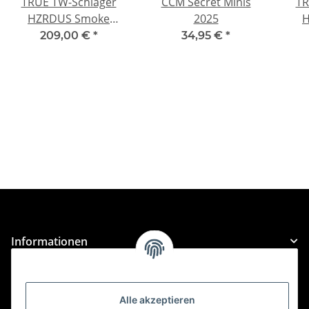
TRUE TW-Schläger
CCM Secret Minis
TR
HZRDUS Smoke
2025
H
Intermediate
209,00 €
*
34,95 €
*
Informationen
Gesetzliche Informationen
Alle akzeptieren