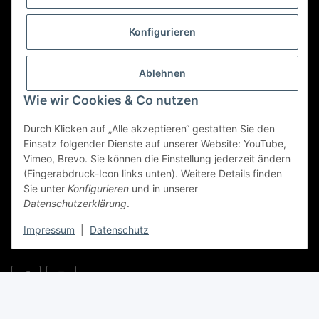
Kategorien
Konfigurieren
Für Custom Anfragen und Custom Bestellungen auch
für MyBauer
Ablehnen
custom@htr-shop.com
Wie wir Cookies & Co nutzen
Für Trikot-Anfragen und Bestellungen
Durch Klicken auf „Alle akzeptieren“ gestatten Sie den
jersey@htr-shop.com
Einsatz folgender Dienste auf unserer Website: YouTube,
Für Teamwear Anfragen und Bestellungen
Vimeo, Brevo. Sie können die Einstellung jederzeit ändern
(Fingerabdruck-Icon links unten). Weitere Details finden
teamwear@htr-shop.com
Sie unter
Konfigurieren
und in unserer
Datenschutzerklärung
.
Für Reklamationen und Retouren
reklamation@htr-shop.com
Impressum
|
Datenschutz
* Alle Preise inkl. gesetzlicher USt., zzgl.
Versand