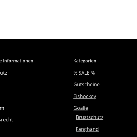
e Informationen
Kategorien
utz
% SALE %
Gutscheine
Eishockey
um
Goalie
Brustschutz
srecht
Fanghand