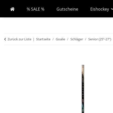
% SALE %
Gutscheine
Eishockey
Zurück zur Liste
Startseite
Goalie
Schläger
Senior (25"-27")