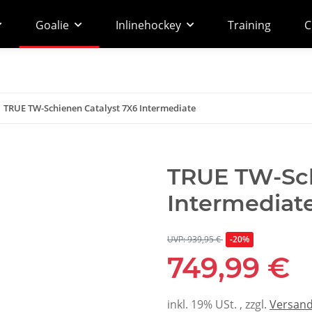
Goalie
Inlinehockey
Training
C
TRUE TW-Schienen Catalyst 7X6 Intermediate
TRUE TW-Sch
Intermediat
UVP: 939,95 €
-20%
749,99 €
inkl. 19% USt. , zzgl.
Versan