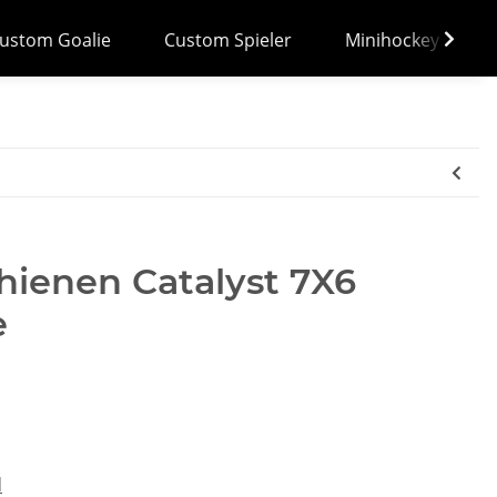
ustom Goalie
Custom Spieler
Minihockey
ienen Catalyst 7X6
e
d