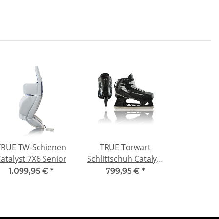
TRUE TW-Schienen
TRUE Torwart
atalyst 7X6 Senior
Schlittschuh Catalyst
7X6 Sr.
1.099,95 €
*
799,95 €
*