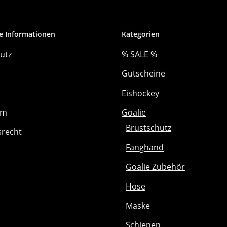
e Informationen
Kategorien
utz
% SALE %
Gutscheine
Eishockey
um
Goalie
Brustschutz
srecht
Fanghand
Goalie Zubehör
Hose
Maske
Schienen