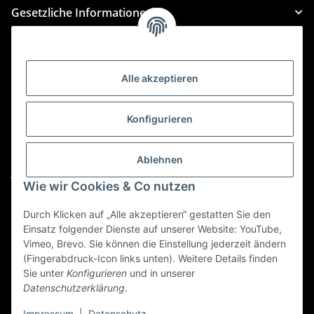
Gesetzliche Informationen
Kategorien
Alle akzeptieren
Für Custom Anfragen und Custom Bestellungen auch
für MyBauer
Konfigurieren
custom@htr-shop.com
Für Trikot-Anfragen und Bestellungen
Ablehnen
jersey@htr-shop.com
Wie wir Cookies & Co nutzen
Für Teamwear Anfragen und Bestellungen
teamwear@htr-shop.com
Durch Klicken auf „Alle akzeptieren“ gestatten Sie den
Einsatz folgender Dienste auf unserer Website: YouTube,
Für Reklamationen und Retouren
Vimeo, Brevo. Sie können die Einstellung jederzeit ändern
(Fingerabdruck-Icon links unten). Weitere Details finden
reklamation@htr-shop.com
Sie unter
Konfigurieren
und in unserer
Datenschutzerklärung
.
Impressum
|
Datenschutz