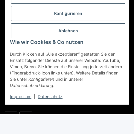
Kategorien
Konfigurieren
Für Custom Anfragen und Custom Bestellungen auch
für MyBauer
Ablehnen
custom@htr-shop.com
Wie wir Cookies & Co nutzen
Für Trikot-Anfragen und Bestellungen
Durch Klicken auf „Alle akzeptieren“ gestatten Sie den
jersey@htr-shop.com
Einsatz folgender Dienste auf unserer Website: YouTube,
Für Teamwear Anfragen und Bestellungen
Vimeo, Brevo. Sie können die Einstellung jederzeit ändern
(Fingerabdruck-Icon links unten). Weitere Details finden
teamwear@htr-shop.com
Sie unter
Konfigurieren
und in unserer
Datenschutzerklärung
.
Für Reklamationen und Retouren
reklamation@htr-shop.com
Impressum
|
Datenschutz
* Alle Preise inkl. gesetzlicher USt., zzgl.
Versand