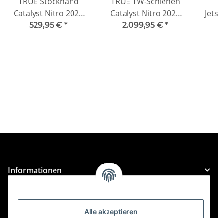
TRUE Stockhand
TRUE TW-Schienen
Catalyst Nitro 2026
Catalyst Nitro 2026
Jet
Senior
Senior
529,95 €
*
2.099,95 €
*
Informationen
Gesetzliche Informationen
Alle akzeptieren