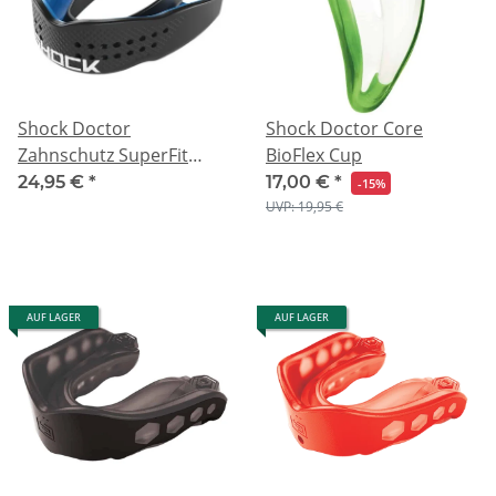
Shock Doctor
Shock Doctor Core
Zahnschutz SuperFit
BioFlex Cup
Power
24,95 €
*
17,00 €
*
-15%
UVP: 19,95 €
AUF LAGER
AUF LAGER