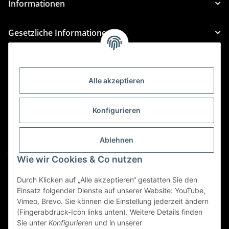
Informationen
Gesetzliche Informationen
Kategorien
Alle akzeptieren
Für Custom Anfragen und Custom Bestellungen auch
für MyBauer
Konfigurieren
custom@htr-shop.com
Für Trikot-Anfragen und Bestellungen
Ablehnen
jersey@htr-shop.com
Wie wir Cookies & Co nutzen
Für Teamwear Anfragen und Bestellungen
Durch Klicken auf „Alle akzeptieren“ gestatten Sie den
teamwear@htr-shop.com
Einsatz folgender Dienste auf unserer Website: YouTube,
Für Reklamationen und Retouren
Vimeo, Brevo. Sie können die Einstellung jederzeit ändern
(Fingerabdruck-Icon links unten). Weitere Details finden
reklamation@htr-shop.com
Sie unter
Konfigurieren
und in unserer