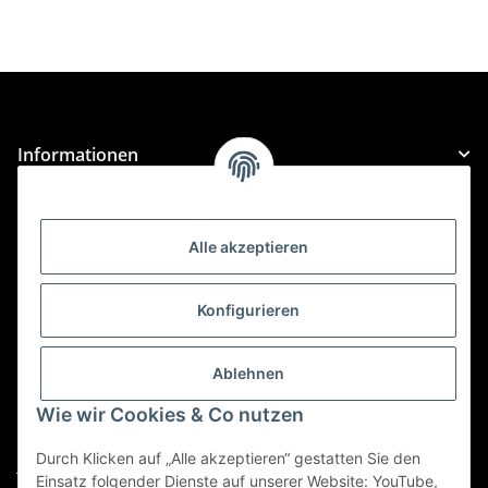
Informationen
Gesetzliche Informationen
Alle akzeptieren
Kategorien
Konfigurieren
Für Custom Anfragen und Custom Bestellungen auch
für MyBauer
Ablehnen
custom@htr-shop.com
Wie wir Cookies & Co nutzen
Für Trikot-Anfragen und Bestellungen
Durch Klicken auf „Alle akzeptieren“ gestatten Sie den
jersey@htr-shop.com
Einsatz folgender Dienste auf unserer Website: YouTube,