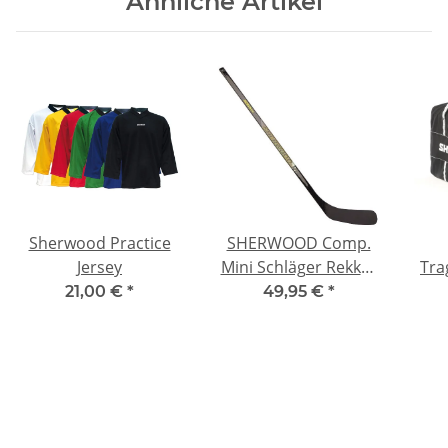
Ähnliche Artikel
Sherwood Practice
SHERWOOD Comp.
Jersey
Mini Schläger Rekker
Tra
Morph - 37"
21,00 €
*
49,95 €
*