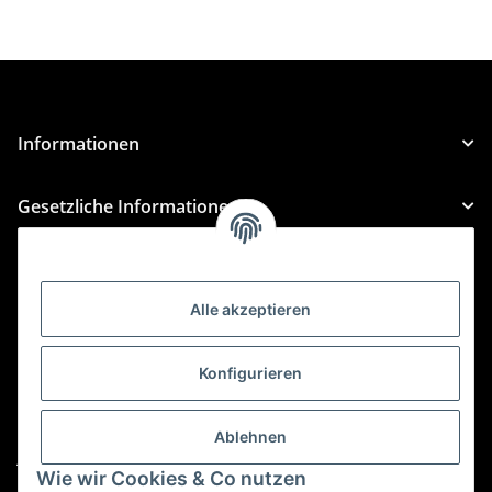
Informationen
Gesetzliche Informationen
Kategorien
Alle akzeptieren
Für Custom Anfragen und Custom Bestellungen auch
für MyBauer
Konfigurieren
custom@htr-shop.com
Für Trikot-Anfragen und Bestellungen
Ablehnen
jersey@htr-shop.com
Wie wir Cookies & Co nutzen