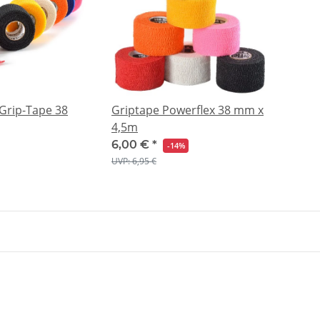
rip-Tape 38
Griptape Powerflex 38 mm x
4,5m
6,00 €
*
-14%
UVP: 6,95 €