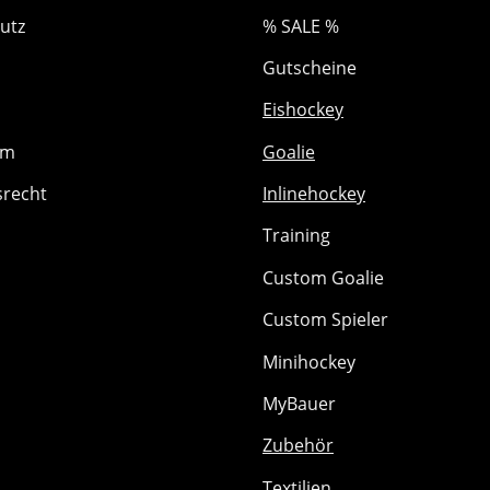
utz
% SALE %
Gutscheine
Eishockey
um
Goalie
srecht
Inlinehockey
Training
Custom Goalie
Custom Spieler
Minihockey
MyBauer
Zubehör
Textilien