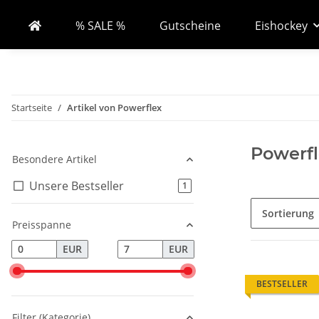
% SALE %
Gutscheine
Eishockey
Startseite
Artikel von Powerflex
Powerf
Besondere Artikel
Unsere Bestseller
Artikel gefunden
1
Sortierung
Preisspanne
EUR
EUR
BESTSELLER
Filter (Kategorie)