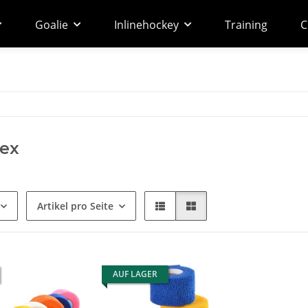
Goalie
Inlinehockey
Training
C
lex
Artikel pro Seite
AUF LAGER