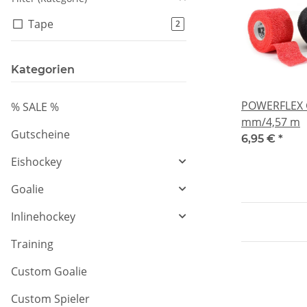
Tape
Artikel gefunden
2
Kategorien
POWERFLEX G
% SALE %
mm/4,57 m
Gutscheine
6,95 €
*
Eishockey
Goalie
Inlinehockey
Training
Custom Goalie
Custom Spieler