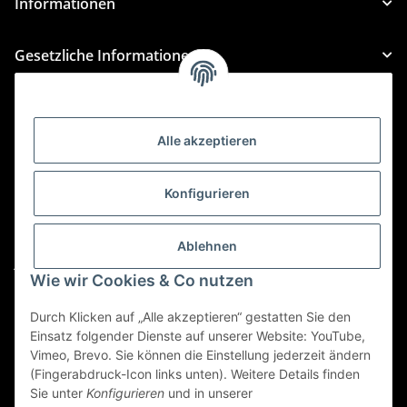
Informationen
Gesetzliche Informationen
Kategorien
Alle akzeptieren
Für Custom Anfragen und Custom Bestellungen auch
für MyBauer
Konfigurieren
custom@htr-shop.com
Für Trikot-Anfragen und Bestellungen
Ablehnen
jersey@htr-shop.com
Wie wir Cookies & Co nutzen
Für Teamwear Anfragen und Bestellungen
teamwear@htr-shop.com
Durch Klicken auf „Alle akzeptieren“ gestatten Sie den
Einsatz folgender Dienste auf unserer Website: YouTube,
Für Reklamationen und Retouren
Vimeo, Brevo. Sie können die Einstellung jederzeit ändern
(Fingerabdruck-Icon links unten). Weitere Details finden
reklamation@htr-shop.com
Sie unter
Konfigurieren
und in unserer