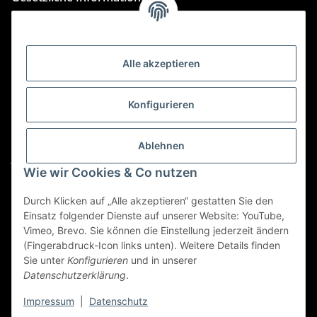
Kategorien
Alle akzeptieren
Für Custom Anfragen und Custom Bestellungen auch
für MyBauer
Konfigurieren
custom@htr-shop.com
Für Trikot-Anfragen und Bestellungen
Ablehnen
jersey@htr-shop.com
Wie wir Cookies & Co nutzen
Für Teamwear Anfragen und Bestellungen
teamwear@htr-shop.com
Durch Klicken auf „Alle akzeptieren“ gestatten Sie den
Einsatz folgender Dienste auf unserer Website: YouTube,
Für Reklamationen und Retouren
Vimeo, Brevo. Sie können die Einstellung jederzeit ändern
(Fingerabdruck-Icon links unten). Weitere Details finden
reklamation@htr-shop.com
Sie unter
Konfigurieren
und in unserer
Datenschutzerklärung
.
Impressum
|
Datenschutz