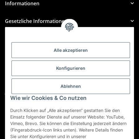
Informationen
Gesetzliche Informationen
Kategorien
Alle akzeptieren
Für Custom Anfragen und Custom Bestellungen auch
für MyBauer
Konfigurieren
custom@htr-shop.com
Für Trikot-Anfragen und Bestellungen
Ablehnen
jersey@htr-shop.com
Wie wir Cookies & Co nutzen
Für Teamwear Anfragen und Bestellungen
teamwear@htr-shop.com
Durch Klicken auf „Alle akzeptieren“ gestatten Sie den
Einsatz folgender Dienste auf unserer Website: YouTube,
Für Reklamationen und Retouren
Vimeo, Brevo. Sie können die Einstellung jederzeit ändern
(Fingerabdruck-Icon links unten). Weitere Details finden
reklamation@htr-shop.com
Sie unter
Konfigurieren
und in unserer