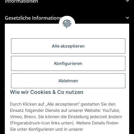
Informationen
Gesetzliche Informationen
Kategorien
Alle akzeptieren
Für Custom Anfragen und Custom Bestellungen auch
für MyBauer
Konfigurieren
custom@htr-shop.com
Für Trikot-Anfragen und Bestellungen
Ablehnen
jersey@htr-shop.com
Wie wir Cookies & Co nutzen
Für Teamwear Anfragen und Bestellungen
teamwear@htr-shop.com
Durch Klicken auf „Alle akzeptieren“ gestatten Sie den
Einsatz folgender Dienste auf unserer Website: YouTube,
Für Reklamationen und Retouren
Vimeo, Brevo. Sie können die Einstellung jederzeit ändern
(Fingerabdruck-Icon links unten). Weitere Details finden
reklamation@htr-shop.com
Sie unter
Konfigurieren
und in unserer