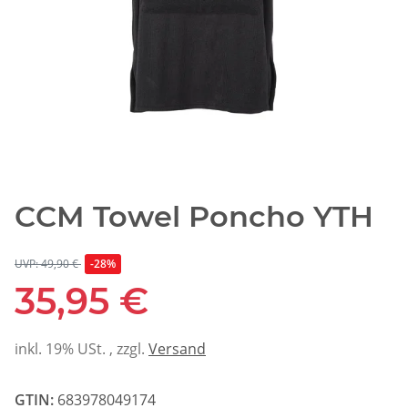
CCM Towel Poncho YTH
UVP: 49,90 €
-28%
35,95 €
inkl. 19% USt. , zzgl.
Versand
GTIN:
683978049174