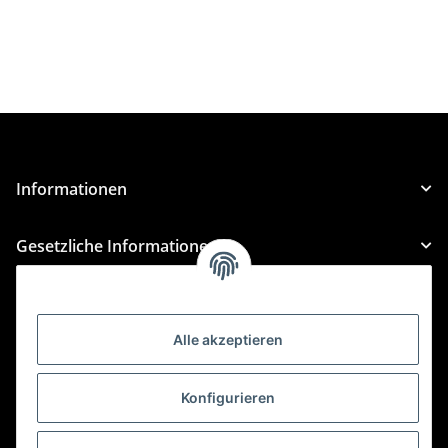
Informationen
Gesetzliche Informationen
Kategorien
Alle akzeptieren
Für Custom Anfragen und Custom Bestellungen auch
für MyBauer
Konfigurieren
custom@htr-shop.com
Für Trikot-Anfragen und Bestellungen