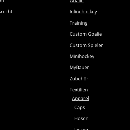
um
Goalie
srecht
Inlinehockey
Training
Custom Goalie
Custom Spieler
Minihockey
MyBauer
Zubehör
Textilien
Apparel
Caps
Hosen
Jacken