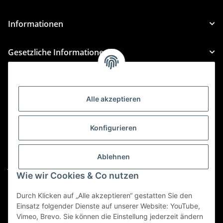
Informationen
Gesetzliche Informationen
Kategorien
Alle akzeptieren
Für Custom Anfragen und Custom Bestellungen auch
für MyBauer
Konfigurieren
custom@htr-shop.com
Für Trikot-Anfragen und Bestellungen
Ablehnen
jersey@htr-shop.com
Wie wir Cookies & Co nutzen
Für Teamwear Anfragen und Bestellungen
teamwear@htr-shop.com
Durch Klicken auf „Alle akzeptieren“ gestatten Sie den
Einsatz folgender Dienste auf unserer Website: YouTube,
Für Reklamationen und Retouren
Vimeo, Brevo. Sie können die Einstellung jederzeit ändern