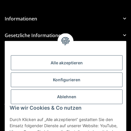
Informationen
Gesetzliche Informationen
Kategorien
Alle akzeptieren
Für Custom Anfragen und Custom Bestellungen auch
für MyBauer
Konfigurieren
custom@htr-shop.com
Für Trikot-Anfragen und Bestellungen
Ablehnen
jersey@htr-shop.com
Wie wir Cookies & Co nutzen
Für Teamwear Anfragen und Bestellungen
teamwear@htr-shop.com
Durch Klicken auf „Alle akzeptieren“ gestatten Sie den
Einsatz folgender Dienste auf unserer Website: YouTube,