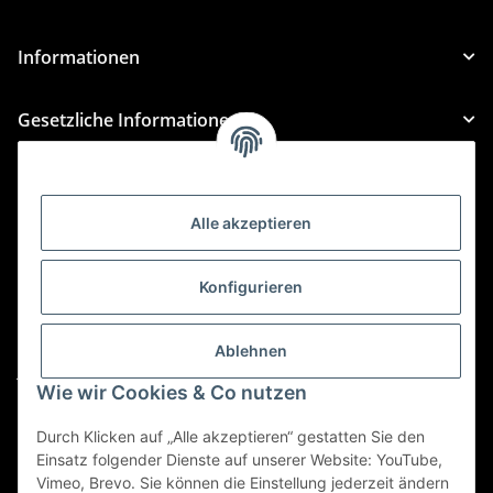
Informationen
Gesetzliche Informationen
Kategorien
Alle akzeptieren
Für Custom Anfragen und Custom Bestellungen auch
für MyBauer
Konfigurieren
custom@htr-shop.com
Für Trikot-Anfragen und Bestellungen
Ablehnen
jersey@htr-shop.com
Wie wir Cookies & Co nutzen
Für Teamwear Anfragen und Bestellungen
teamwear@htr-shop.com
Durch Klicken auf „Alle akzeptieren“ gestatten Sie den
Einsatz folgender Dienste auf unserer Website: YouTube,
Für Reklamationen und Retouren
Vimeo, Brevo. Sie können die Einstellung jederzeit ändern