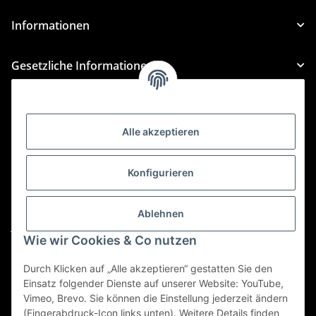
Informationen
Gesetzliche Informationen
Kategorien
Alle akzeptieren
Für Custom Anfragen und Custom Bestellungen auch
für MyBauer
Konfigurieren
custom@htr-shop.com
Für Trikot-Anfragen und Bestellungen
Ablehnen
jersey@htr-shop.com
Wie wir Cookies & Co nutzen
Für Teamwear Anfragen und Bestellungen
teamwear@htr-shop.com
Durch Klicken auf „Alle akzeptieren“ gestatten Sie den
Einsatz folgender Dienste auf unserer Website: YouTube,
Für Reklamationen und Retouren
Vimeo, Brevo. Sie können die Einstellung jederzeit ändern
(Fingerabdruck-Icon links unten). Weitere Details finden
reklamation@htr-shop.com