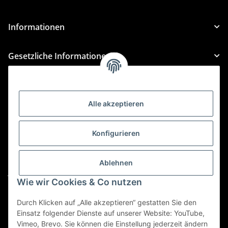
Informationen
Gesetzliche Informationen
Kategorien
Alle akzeptieren
Für Custom Anfragen und Custom Bestellungen auch
für MyBauer
Konfigurieren
custom@htr-shop.com
Für Trikot-Anfragen und Bestellungen
Ablehnen
jersey@htr-shop.com
Wie wir Cookies & Co nutzen
Für Teamwear Anfragen und Bestellungen
teamwear@htr-shop.com
Durch Klicken auf „Alle akzeptieren“ gestatten Sie den
Einsatz folgender Dienste auf unserer Website: YouTube,
Für Reklamationen und Retouren
Vimeo, Brevo. Sie können die Einstellung jederzeit ändern