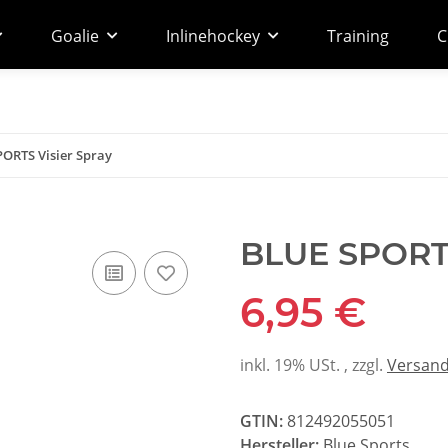
Goalie
Inlinehockey
Training
C
ORTS Visier Spray
BLUE SPORTS
6,95 €
inkl. 19% USt. , zzgl.
Versan
GTIN:
812492055051
Hersteller:
Blue Sports