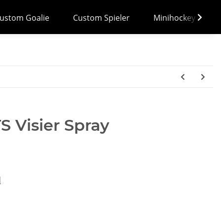
ustom Goalie
Custom Spieler
Minihockey
 Visier Spray
d