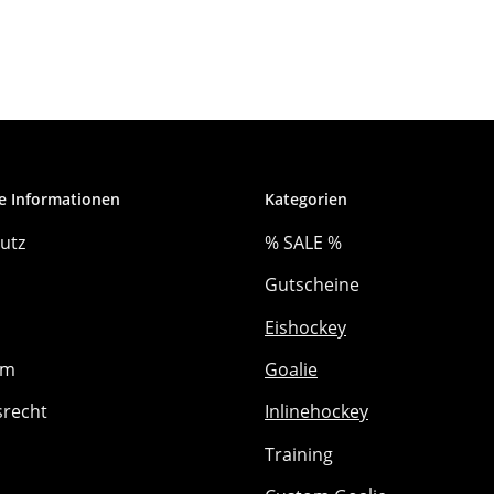
e Informationen
Kategorien
utz
% SALE %
Gutscheine
Eishockey
um
Goalie
srecht
Inlinehockey
Training