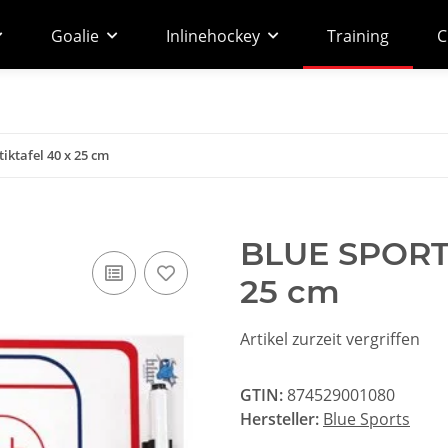
Goalie
Inlinehockey
Training
C
iktafel 40 x 25 cm
BLUE SPORTS 
25 cm
Artikel zurzeit vergriffen
GTIN:
874529001080
Hersteller:
Blue Sports