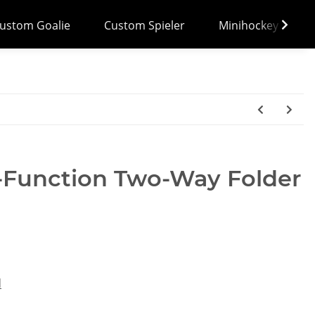
ustom Goalie
Custom Spieler
Minihockey
-Function Two-Way Folder
d