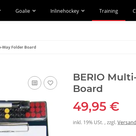
Goalie
Inlinehockey
Training
C
o-Way Folder Board
BERIO Multi
Board
49,95 €
inkl. 19% USt. , zzgl.
Versan