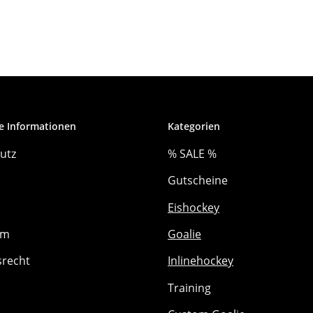
e Informationen
Kategorien
utz
% SALE %
Gutscheine
Eishockey
um
Goalie
srecht
Inlinehockey
Training