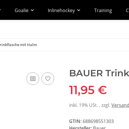
Goalie
Inlinehockey
Training
C
inkflasche mit Halm
BAUER Trink
11,95 €
inkl. 19% USt. , zzgl.
Versan
GTIN:
688698551303
Hersteller:
Bauer