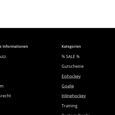
e Informationen
Kategorien
utz
% SALE %
Gutscheine
Eishockey
um
Goalie
srecht
Inlinehockey
Training