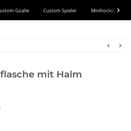
ustom Goalie
Custom Spieler
Minihockey
flasche mit Halm
d