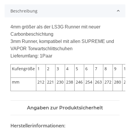
Beschreibung
4mm größer als der LS3G Runner mit neuer
Carbonbeschichtung
3mm Runner, kompatibel mit allen SUPREME und
VAPOR Torwartschlittschuhen
Lieferumfang: 1Paar
Kufengröße
1
2
3
4
5
6
7
8
9
10
mm
212
221
230
238
246
254
263
272
280
28
Angaben zur Produktsicherheit
Herstellerinformationen: