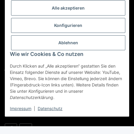
Alle akzeptieren
Kategorien
Konfigurieren
Für Custom Anfragen und Custom Bestellungen auch
für MyBauer
Ablehnen
custom@htr-shop.com
Wie wir Cookies & Co nutzen
Für Trikot-Anfragen und Bestellungen
Durch Klicken auf „Alle akzeptieren“ gestatten Sie den
jersey@htr-shop.com
Einsatz folgender Dienste auf unserer Website: YouTube,
Für Teamwear Anfragen und Bestellungen
Vimeo, Brevo. Sie können die Einstellung jederzeit ändern
(Fingerabdruck-Icon links unten). Weitere Details finden
teamwear@htr-shop.com
Sie unter
Konfigurieren
und in unserer
Datenschutzerklärung
.
Für Reklamationen und Retouren
reklamation@htr-shop.com
Impressum
|
Datenschutz