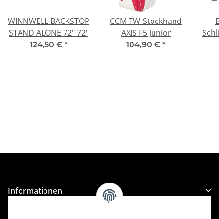
WINNWELL BACKSTOP
CCM TW-Stockhand
STAND ALONE 72" 72"
AXIS F5 Junior
Schl
124,50 €
*
104,90 €
*
Informationen
Gesetzliche Informationen