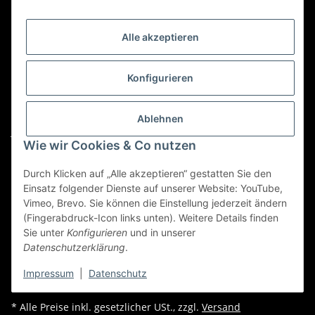
Kategorien
Alle akzeptieren
Für Custom Anfragen und Custom Bestellungen auch
für MyBauer
Konfigurieren
custom@htr-shop.com
Für Trikot-Anfragen und Bestellungen
Ablehnen
jersey@htr-shop.com
Wie wir Cookies & Co nutzen
Für Teamwear Anfragen und Bestellungen
Durch Klicken auf „Alle akzeptieren“ gestatten Sie den
teamwear@htr-shop.com
Einsatz folgender Dienste auf unserer Website: YouTube,
Für Reklamationen und Retouren
Vimeo, Brevo. Sie können die Einstellung jederzeit ändern
(Fingerabdruck-Icon links unten). Weitere Details finden
reklamation@htr-shop.com
Sie unter
Konfigurieren
und in unserer
Datenschutzerklärung
.
Impressum
|
Datenschutz
* Alle Preise inkl. gesetzlicher USt., zzgl.
Versand