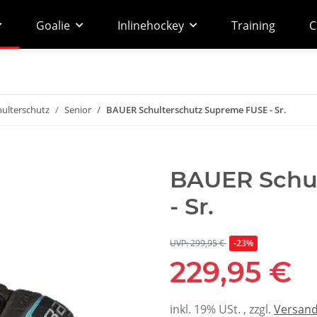
Goalie
Inlinehockey
Training
C
hulterschutz
Senior
BAUER Schulterschutz Supreme FUSE - Sr.
BAUER Schu
- Sr.
UVP: 299,95 €
-23%
229,95 €
inkl. 19% USt. , zzgl.
Versan