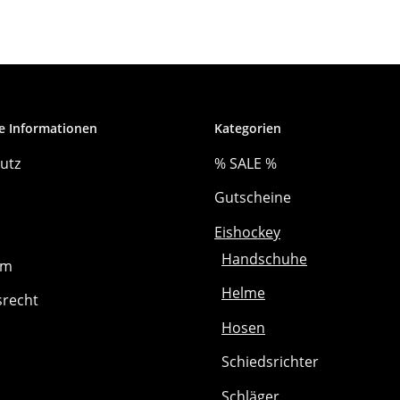
e Informationen
Kategorien
utz
% SALE %
Gutscheine
Eishockey
Handschuhe
um
Helme
srecht
Hosen
Schiedsrichter
Schläger