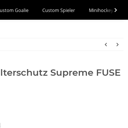
ustom Goalie
Custom Spieler
Minihockey
lterschutz Supreme FUSE
d