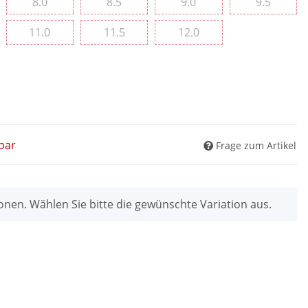
8.0
8.5
9.0
9.5
8.0
8.5
9.0
9.5
11.0
11.5
12.0
11.0
11.5
12.0
bar
Frage zum Artikel
ionen. Wählen Sie bitte die gewünschte Variation aus.