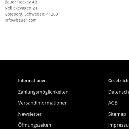
Bauer Hockey AB
Nellickevägen 24
Göteborg, Schweden, 41263
info@bauer.com
Informationen
Gesetzlich
Zahlungsmöglichkeiten
Datensch
Versandinformationen
AGB
Newsletter
Sitemap
Öffnungszeiten
Impress