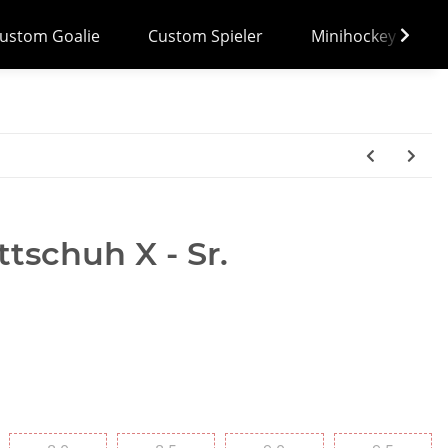
ustom Goalie
Custom Spieler
Minihockey
tschuh X - Sr.