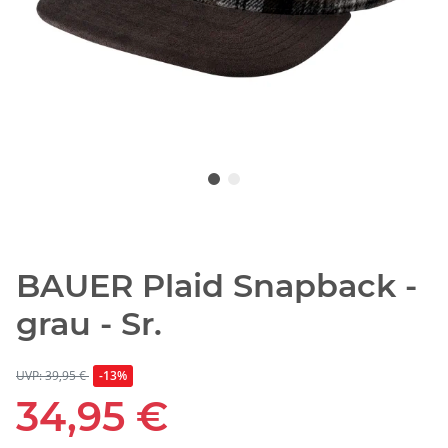
BAUER Plaid Snapback -
grau - Sr.
UVP: 39,95 €
-13%
34,95 €