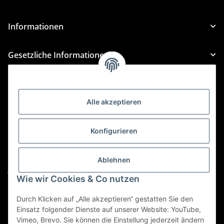
Informationen
Gesetzliche Informationen
Kategorien
Alle akzeptieren
Für Custom Anfragen und Custom Bestellungen auch
für MyBauer
Konfigurieren
custom@htr-shop.com
Für Trikot-Anfragen und Bestellungen
Ablehnen
jersey@htr-shop.com
Wie wir Cookies & Co nutzen
Für Teamwear Anfragen und Bestellungen
teamwear@htr-shop.com
Durch Klicken auf „Alle akzeptieren“ gestatten Sie den
Einsatz folgender Dienste auf unserer Website: YouTube,
Für Reklamationen und Retouren
Vimeo, Brevo. Sie können die Einstellung jederzeit ändern