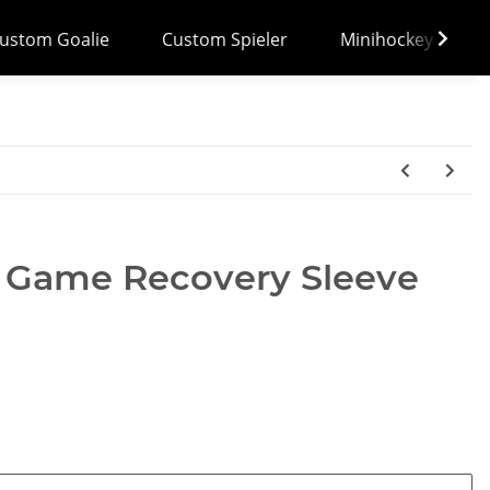
ustom Goalie
Custom Spieler
Minihockey
 Game Recovery Sleeve