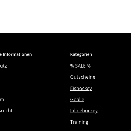
e Informationen
Kategorien
utz
% SALE %
Gutscheine
Eishockey
um
Goalie
srecht
Inlinehockey
Training