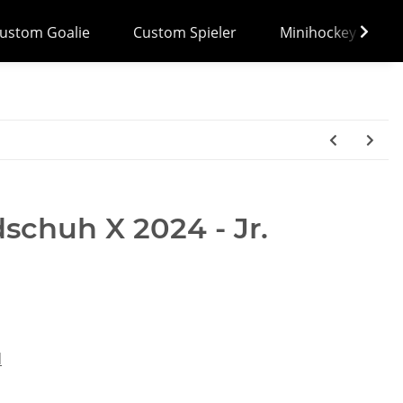
ustom Goalie
Custom Spieler
Minihockey
chuh X 2024 - Jr.
d