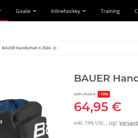
Goalie
Inlinehockey
Training
C
BAUER Handschuh X 2024 - Jr.
BAUER Hands
UVP: 79,95 €
-19%
64,95 €
inkl. 19% USt. , zzgl.
Versan