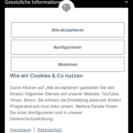
Gesetzliche Informationen
Kategorien
Alle akzeptieren
Für Custom Anfragen und Custom Bestellungen auch
für MyBauer
Konfigurieren
custom@htr-shop.com
Für Trikot-Anfragen und Bestellungen
Ablehnen
jersey@htr-shop.com
Wie wir Cookies & Co nutzen
Für Teamwear Anfragen und Bestellungen
teamwear@htr-shop.com
Durch Klicken auf „Alle akzeptieren“ gestatten Sie den
Einsatz folgender Dienste auf unserer Website: YouTube,
Für Reklamationen und Retouren
Vimeo, Brevo. Sie können die Einstellung jederzeit ändern
(Fingerabdruck-Icon links unten). Weitere Details finden
reklamation@htr-shop.com
Sie unter
Konfigurieren
und in unserer
Datenschutzerklärung
.
Impressum
|
Datenschutz