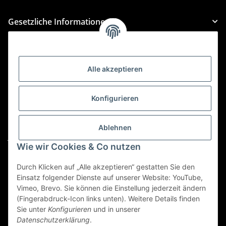
Gesetzliche Informationen
Kategorien
Alle akzeptieren
Für Custom Anfragen und Custom Bestellungen auch
für MyBauer
Konfigurieren
custom@htr-shop.com
Für Trikot-Anfragen und Bestellungen
Ablehnen
jersey@htr-shop.com
Wie wir Cookies & Co nutzen
Für Teamwear Anfragen und Bestellungen
teamwear@htr-shop.com
Durch Klicken auf „Alle akzeptieren“ gestatten Sie den
Einsatz folgender Dienste auf unserer Website: YouTube,
Für Reklamationen und Retouren
Vimeo, Brevo. Sie können die Einstellung jederzeit ändern
(Fingerabdruck-Icon links unten). Weitere Details finden
reklamation@htr-shop.com
Sie unter
Konfigurieren
und in unserer
Datenschutzerklärung
.