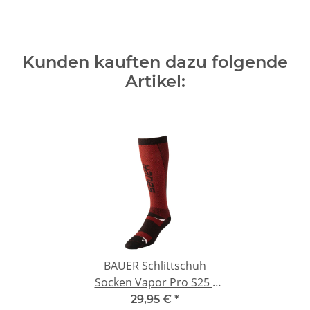
Kunden kauften dazu folgende
Artikel:
BAUER Schlittschuh
Socken Vapor Pro S25 -
lang L
29,95 €
*