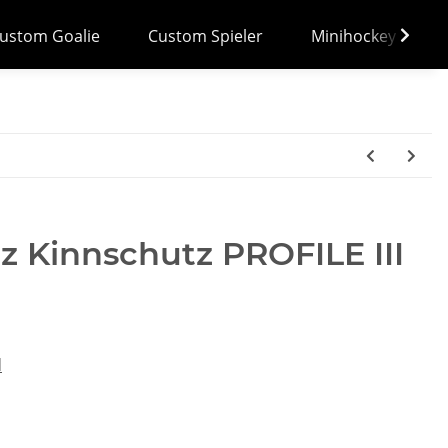
ustom Goalie
Custom Spieler
Minihockey
z Kinnschutz PROFILE III
d