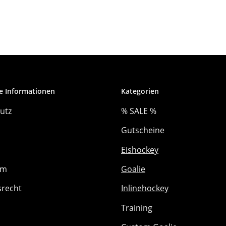
e Informationen
Kategorien
utz
% SALE %
Gutscheine
Eishockey
um
Goalie
srecht
Inlinehockey
Training