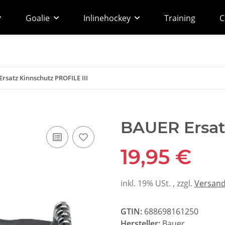
Goalie
Inlinehockey
Training
C
rsatz Kinnschutz PROFILE III
BAUER Ersat
19,95 €
inkl. 19% USt. , zzgl.
Versan
GTIN:
688698161250
Hersteller:
Bauer