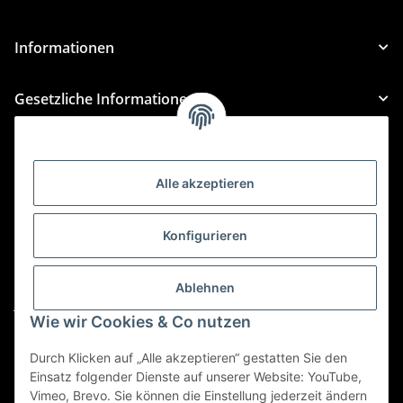
Informationen
Gesetzliche Informationen
Kategorien
Alle akzeptieren
Für Custom Anfragen und Custom Bestellungen auch
für MyBauer
Konfigurieren
custom@htr-shop.com
Für Trikot-Anfragen und Bestellungen
Ablehnen
jersey@htr-shop.com
Wie wir Cookies & Co nutzen
Für Teamwear Anfragen und Bestellungen
teamwear@htr-shop.com
Durch Klicken auf „Alle akzeptieren“ gestatten Sie den
Einsatz folgender Dienste auf unserer Website: YouTube,
Für Reklamationen und Retouren
Vimeo, Brevo. Sie können die Einstellung jederzeit ändern