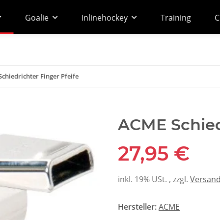
Goalie
Inlinehockey
Training
C
chiedrichter Finger Pfeife
ACME Schiedr
27,95 €
inkl. 19% USt. , zzgl.
Versan
Hersteller:
ACME