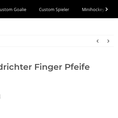
ustom Goalie
Custom Spieler
Minihockey
ichter Finger Pfeife
d