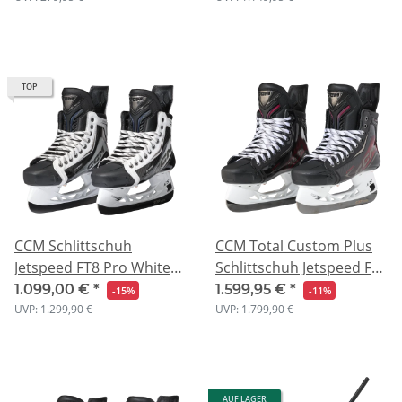
TOP
CCM Schlittschuh
CCM Total Custom Plus
Jetspeed FT8 Pro White
Schlittschuh Jetspeed FT8
SR
Pro
1.099,00 €
*
1.599,95 €
*
-15%
-11%
UVP: 1.299,90 €
UVP: 1.799,90 €
AUF LAGER