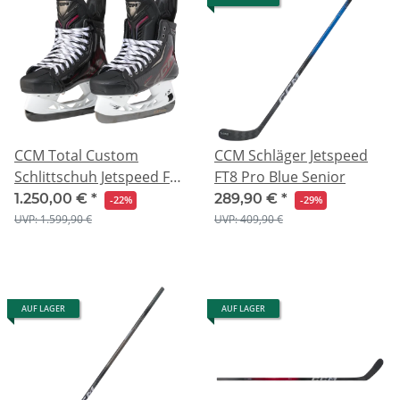
CCM Total Custom
CCM Schläger Jetspeed
Schlittschuh Jetspeed FT8
FT8 Pro Blue Senior
Pro
1.250,00 €
*
289,90 €
*
-22%
-29%
UVP: 1.599,90 €
UVP: 409,90 €
AUF LAGER
AUF LAGER