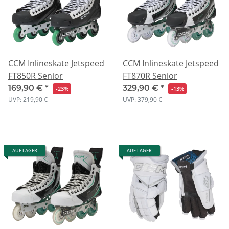
CCM Inlineskate Jetspeed
CCM Inlineskate Jetspeed
FT850R Senior
FT870R Senior
169,90 €
*
329,90 €
*
-23%
-13%
UVP: 219,90 €
UVP: 379,90 €
AUF LAGER
AUF LAGER