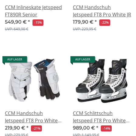
CCM Inlineskate Jetspeed
CCM Handschuh
FT890R Senior
Jetspeed FT8 Pro White JR
549,90 €
*
179,90 €
*
-15%
-22%
UVP: 649,90 €
UVP: 229,95 €
AUF LAGER
AUF LAGER
CCM Handschuh
CCM Schlittschuh
Jetspeed FT8 Pro White
Jetspeed FT8 Pro White
SR
Int
219,90 €
*
989,00 €
*
-21%
-14%
UVP: 279,95 €
UVP: 1.149,95 €