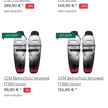
289,90 €
*
149,90 €
*
-30%
-25%
UVP: 414,90 €
UVP: 199,90 €
AUF LAGER
AUF LAGER
CCM Beinschutz Jetspeed
CCM Beinschutz Jetspeed
FT880 Junior
FT880 Senior
99,90 €
*
124,90 €
*
-9%
UVP: 109,90 €