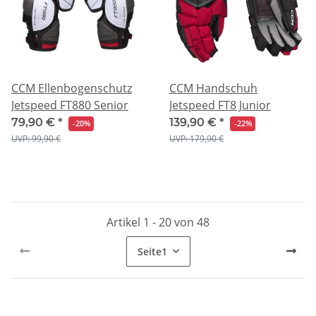
CCM Ellenbogenschutz
CCM Handschuh
Jetspeed FT880 Senior
Jetspeed FT8 Junior
79,90 €
*
139,90 €
*
-20%
-22%
UVP: 99,90 €
UVP: 179,90 €
Artikel 1 - 20 von 48
Seite
1